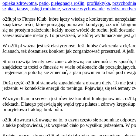
opieka zdrowotna
,
patio
,
pielęgnacja roślin
,
profilaktyka
,
przychodnia
szpital
,
tarasy
,
usługi rodzinne
,
wczesne wychowanie
,
wiedza medyc
o2fit.pl to Fitness Klub, które łączy wiedzę z konkretnymi narzędziam
znajdziesz treści, które pomagają poprawić kondycję, zrzucić kilogra
się na prostym założeniu: każdy może wrócić do ruchu, jeśli dostanie
zaawansowane metody. To przestrzeń, w której wytłumaczone jest „d
W o2fit.pl ważna jest też elastyczność. Jeśli lubisz ćwiczenia z cięż
ścianach, też dostaniesz konkret: jak zorganizować przestrzeń. A jeśli
Strona rozwija tematy związane z aktywną codziennością w sposób, któ
znajdziesz tu treści o fitnessie w wielu odsłonach: dla początkującyc
i regeneracja potrafią się zmieniać, a plan powinien to brać pod uwag
Dużą część o2fit.pl stanowią zagadnienia z obszaru diety. To nie jes
jedzeniu w kontekście energii do treningu. Pojawiają się też tematy
Ważnym filarem serwisu jest również komfort funkcjonowania. o2fit.
efektach. Dlatego pojawiają się wątki typu pilates i zdrowy kręgosłup
priorytetowo traktują brak bólu.
o2fit.pl zwraca też uwagę na to, o czym często się zapomina: odpoczy
a także podpowiedzi, jak wspierać ciało po wysiłku: jedzeniem. W pr
Kolejną mocną stroną o2fit.pl jest dział związany ze sprzętem i akce