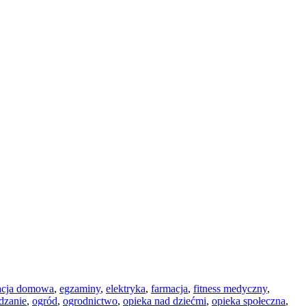
acja domowa
,
egzaminy
,
elektryka
,
farmacja
,
fitness medyczny
,
dzanie
,
ogród
,
ogrodnictwo
,
opieka nad dziećmi
,
opieka społeczna
,