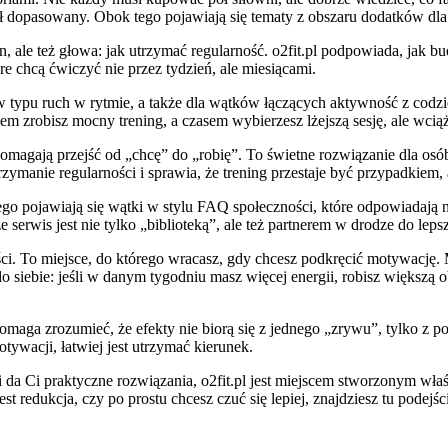
był dopasowany. Obok tego pojawiają się tematy z obszaru dodatków dl
an, ale też głowa: jak utrzymać regularność. o2fit.pl podpowiada, jak 
re chcą ćwiczyć nie przez tydzień, ale miesiącami.
atów typu ruch w rytmie, a także dla wątków łączących aktywność z cod
zrobisz mocny trening, a czasem wybierzesz lżejszą sesję, ale wciąż 
magają przejść od „chcę” do „robię”. To świetne rozwiązanie dla osób
zymanie regularności i sprawia, że trening przestaje być przypadkiem, a
tego pojawiają się wątki w stylu FAQ społeczności, które odpowiadają na
e serwis jest nie tylko „biblioteką”, ale też partnerem w drodze do leps
ości. To miejsce, do którego wracasz, gdy chcesz podkręcić motywac
iebie: jeśli w danym tygodniu masz więcej energii, robisz większą obj
s pomaga zrozumieć, że efekty nie biorą się z jednego „zrywu”, tylko 
tywacji, łatwiej jest utrzymać kierunek.
ji da Ci praktyczne rozwiązania, o2fit.pl jest miejscem stworzonym wła
redukcja, czy po prostu chcesz czuć się lepiej, znajdziesz tu podejście