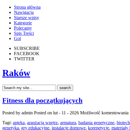
Strona główna
Nawigacja
Starsze wpisy
Kategorie
Polecamy
Spis Treści
Gol
SUBSCRIBE
FACEBOOK
TWITTER
Raków
Fitness dla początkujących
Posted by admin
Posted on lut - 11 - 2026
Możliwość komentowania
Tagi:
apteka
,
aranżacja wnętrz
,
armatura
,
badania genetyczne
,
biotec
genetyka
,
gry edukacyjne
,
instalacje domowe
,
korepetycje
,
materiały