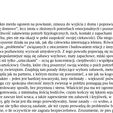
oś, kto merda ogonem na powitanie, zmusza do wyjścia z domu i popra
erzę domowe”, lecz istota o złożonych potrzebach emocjonalnych i pozn
iwość załatwienia potrzeb fizjologicznych, ruch, kontakt z zapachami i
iechu, pies nie ma okazji w pełni zaspokoić swojej ciekawości. Dla ni
ęszenie działa na psa tak, jak dla człowieka interesująca lektura. Ró
u „problemów” związanych z otoczeniem i budowaniem relacji z innym
bywa pozbawiony wyzwań umysłowych. Z tego powodu pojawiają się nuda
pularniejsze stają się zabawy węchowe, maty zapachowe, miski spowal
j niż tylko „sztuczkami” – uczą go koncentracji, cierpliwości i wspó
artościowy. Osoby, które chcą poszerzyć swoją wiedzę o psich potrzebac
y zwierzętom. Znajdują tam porady dotyczące wyboru zabawek, metod
pila jak na partnera, z którym można się porozumieć, a nie jak na kog
ter – jeden jest bardziej towarzyski, inny nieśmiały – większość psów
egu czy spokojna obecność innych zwierząt w pobliżu pomagają psu b
trolowany sposób, bez przymusu i stresu. Właściciel psa ma też ogromn
gotowania, z minimalną ilością bodźców, często kończy się lękiem s
że zawsze ktoś wraca, a także zapewnienie mu zabawek i kryjówek, w 
, gdy świat jest dla niego przewidywalny. Jasne zasady – co wolno, a
e nie tylko niszczą zaufanie, ale też często prowadzą do problemów 
e, o ile oczywiście nie zagraża bezpieczeństwu. Zrozumienie, że pies 