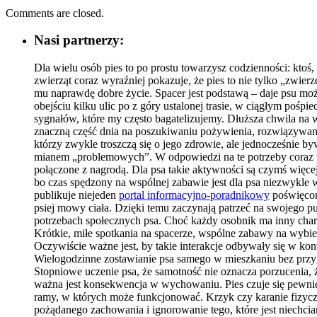
Comments are closed.
Nasi partnerzy:
Dla wielu osób pies to po prostu towarzysz codzienności: kt
zwierząt coraz wyraźniej pokazuje, że pies to nie tylko „zwi
mu naprawdę dobre życie. Spacer jest podstawą – daje psu możl
obejściu kilku ulic po z góry ustalonej trasie, w ciągłym pośp
sygnałów, które my często bagatelizujemy. Dłuższa chwila na w
znaczną część dnia na poszukiwaniu pożywienia, rozwiązywani
którzy zwykle troszczą się o jego zdrowie, ale jednocześnie 
mianem „problemowych”. W odpowiedzi na te potrzeby coraz po
połączone z nagrodą. Dla psa takie aktywności są czymś więce
bo czas spędzony na wspólnej zabawie jest dla psa niezwykle w
publikuje niejeden
portal informacyjno-poradnikowy
poświęcon
psiej mowy ciała. Dzięki temu zaczynają patrzeć na swojego pu
potrzebach społecznych psa. Choć każdy osobnik ma inny charak
Krótkie, miłe spotkania na spacerze, wspólne zabawy na wybi
Oczywiście ważne jest, by takie interakcje odbywały się w kon
Wielogodzinne zostawianie psa samego w mieszkaniu bez przy
Stopniowe uczenie psa, że samotność nie oznacza porzucenia, 
ważna jest konsekwencja w wychowaniu. Pies czuje się pewniej
ramy, w których może funkcjonować. Krzyk czy karanie fizyczn
pożądanego zachowania i ignorowanie tego, które jest niechcian