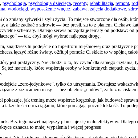
,
psychologia
,
psychologia dziecięca
,
recepty
,
rehabilitacja
,
remont
,
rod
zna
,
wodociągi
,
wyposażenie wnętrz
,
zabawa
,
zajęcia dodatkowe
,
zdro
i do zmiany sylwetki i stylu życia. To miejsce stworzone dla osób, któ
my, a także zadbać o zdrowie — bez presji, za to z planem. Ciekawe ka
 czytelne schematy. Dlatego serwis porządkuje tematy od podstaw: od p
laczego” — tak, abyś mógł wybrać najlepszą drogę.
arem, znajdziesz tu podejście do hipertrofii mięśniowej oraz praktyczne 
 chcesz łączyć różne światy, o2fit.pl pomoże Ci skleić to w spójną całoś
ry jest praktyczny. Nie chodzi o to, by czytać dla samego czytania, t
h. Są też materiały, które wspierają osoby w konkretnych etapach życia
ę.
t podejście „zero-jedynkowe”, tylko do utrzymania. Dostajesz wskazówki,
 związane z zrzucaniem masy — bez obietnic „cudów”, za to z naciskie
pl pokazuje, jak trening może wspierać kręgosłup, jak budować sprawn
, a także treści o rozciąganiu, które pomagają poczuć lekkość. To podej
nek. Bez tego nawet najlepszy plan staje się mało efektywny. Dlatego 
aktyce oznacza to mniej wypalenia i więcej progresu.
soriami. Nie każdy musi kupować pół siłowni, ale dobrze wiedzieć, co f