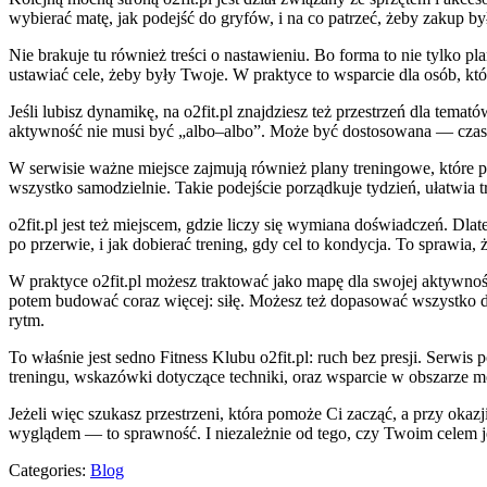
wybierać matę, jak podejść do gryfów, i na co patrzeć, żeby zakup 
Nie brakuje tu również treści o nastawieniu. Bo forma to nie tylko pl
ustawiać cele, żeby były Twoje. W praktyce to wsparcie dla osób, któ
Jeśli lubisz dynamikę, na o2fit.pl znajdziesz też przestrzeń dla tem
aktywność nie musi być „albo–albo”. Może być dostosowana — czasem 
W serwisie ważne miejsce zajmują również plany treningowe, które po
wszystko samodzielnie. Takie podejście porządkuje tydzień, ułatwia tr
o2fit.pl jest też miejscem, gdzie liczy się wymiana doświadczeń. Dla
po przerwie, i jak dobierać trening, gdy cel to kondycja. To sprawia, ż
W praktyce o2fit.pl możesz traktować jako mapę dla swojej aktywn
potem budować coraz więcej: siłę. Możesz też dopasować wszystko do s
rytm.
To właśnie jest sedno Fitness Klubu o2fit.pl: ruch bez presji. Serwi
treningu, wskazówki dotyczące techniki, oraz wsparcie w obszarze mo
Jeżeli więc szukasz przestrzeni, która pomoże Ci zacząć, a przy okaz
wyglądem — to sprawność. I niezależnie od tego, czy Twoim celem jest 
Categories:
Blog