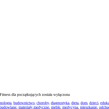
Fitness dla początkujących
została wyłączona
hnologia
,
budownictwo
,
choroby
,
diagnostyka
,
dieta
,
dom
,
dzieci
,
eduk
 budowlane
,
materiały medyczne
,
meble
,
medycyna
,
mieszkanie
,
odchu