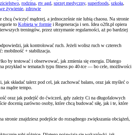
zicielstwo
,
rodzina
,
rtv agd
,
sprzęt medyczny
,
superfoods
,
szkoła
,
we żywienie
,
zdrowie
re chcą ćwiczyć mądrzej, a jednocześnie nie lubią chaosu. Na stronie
tegorie to
Kobieta w formie
i Regeneracja i sen. Idea o2fit.pl opiera
ierwszych treningów, przez utrzymanie regularności, aż po bardziej
podpowiedzi, jak kontrolować ruch. Jeżeli wolisz ruch w czterech
ć: mobilność + stabilizacja.
ylko by testować i obserwować, jak zmienia się energia. Dlatego
, na przykład w tematach typu fitness po 40-tce — bo cele, możliwości
 jak składać talerz pod cel, jak zachować balans, oraz jak myśleć o
m na mądre tempo.
ość oraz jak podejść do ćwiczeń, gdy zależy Ci na długofalowych
ście docenią zarówno osoby, które chcą budować siłę, jak i te, które
na stronie znajdziesz podejście do rozsądnego zwiększania obciążeń,
aktycznie robi różnicę. Dlatego pojawiają się wskazówki, jak