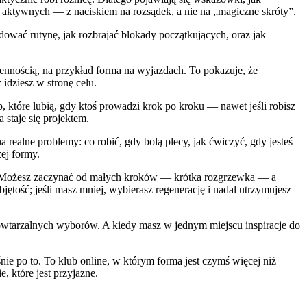
a aktywnych — z naciskiem na rozsądek, a nie na „magiczne skróty”.
budować rutynę, jak rozbrajać blokady początkujących, oraz jak
ziennością, na przykład forma na wyjazdach. To pokazuje, że
idziesz w stronę celu.
, które lubią, gdy ktoś prowadzi krok po kroku — nawet jeśli robisz
 staje się projektem.
 realne problemy: co robić, gdy bolą plecy, jak ćwiczyć, gdy jesteś
zej formy.
ję. Możesz zaczynać od małych kroków — krótka rozgrzewka — a
ętość; jeśli masz mniej, wybierasz regenerację i nadal utrzymujesz
z powtarzalnych wyborów. A kiedy masz w jednym miejscu inspiracje do
śnie po to. To klub online, w którym forma jest czymś więcej niż
, które jest przyjazne.