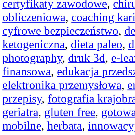
certyfikaty zawodowe
,
chir
obliczeniowa
,
coaching kar
cyfrowe bezpieczeństwo
,
de
ketogeniczna
,
dieta paleo
,
d
photography
,
druk 3d
,
e-le
finansowa
,
edukacja przeds
elektronika przemysłowa
,
e
przepisy
,
fotografia krajob
geriatra
,
gluten free
,
gotow
mobilne
,
herbata
,
innowacy