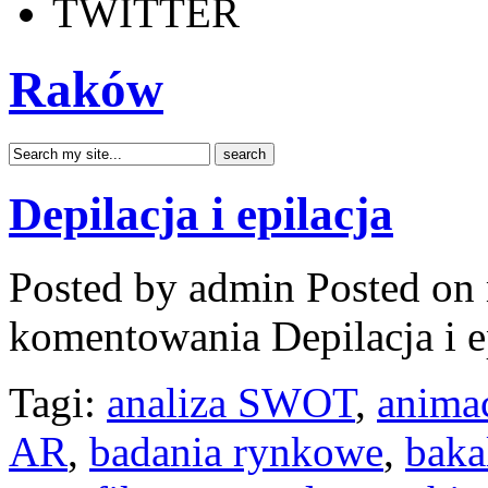
TWITTER
Raków
Depilacja i epilacja
Posted by admin
Posted on 
komentowania
Depilacja i e
Tagi:
analiza SWOT
,
animac
AR
,
badania rynkowe
,
baka