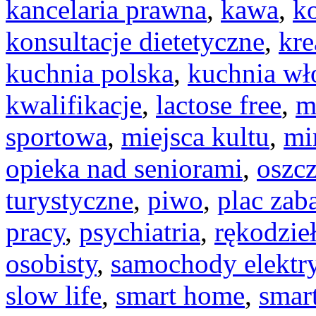
kancelaria prawna
,
kawa
,
k
konsultacje dietetyczne
,
kr
kuchnia polska
,
kuchnia wł
kwalifikacje
,
lactose free
,
m
sportowa
,
miejsca kultu
,
mi
opieka nad seniorami
,
oszcz
turystyczne
,
piwo
,
plac zab
pracy
,
psychiatria
,
rękodzie
osobisty
,
samochody elektr
slow life
,
smart home
,
smar