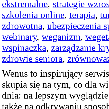
ekstremalne
,
strategie wzro
szkolenia online
,
terapia
,
tu
zdrowotna
,
ubezpieczenia s
webinary
,
weganizm
,
weget
wspinaczka
,
zarządzanie k
zdrowie seniora
,
zrównowa
Wenus to inspirujący serwi
skupia się na tym, co dla w
dnia: na lepszym wyglądzie,
także na odkrywaniu sposo