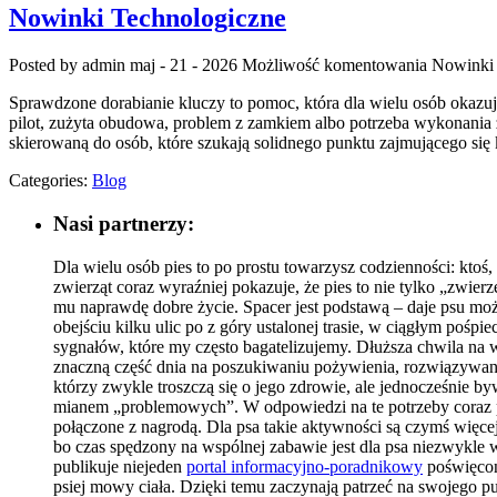
Nowinki Technologiczne
Posted by admin
maj - 21 - 2026
Możliwość komentowania
Nowinki 
Sprawdzone dorabianie kluczy to pomoc, która dla wielu osób okaz
pilot, zużyta obudowa, problem z zamkiem albo potrzeba wykonania z
skierowaną do osób, które szukają solidnego punktu zajmującego s
Categories:
Blog
Nasi partnerzy:
Dla wielu osób pies to po prostu towarzysz codzienności: kt
zwierząt coraz wyraźniej pokazuje, że pies to nie tylko „zwi
mu naprawdę dobre życie. Spacer jest podstawą – daje psu możl
obejściu kilku ulic po z góry ustalonej trasie, w ciągłym pośp
sygnałów, które my często bagatelizujemy. Dłuższa chwila na w
znaczną część dnia na poszukiwaniu pożywienia, rozwiązywani
którzy zwykle troszczą się o jego zdrowie, ale jednocześnie 
mianem „problemowych”. W odpowiedzi na te potrzeby coraz po
połączone z nagrodą. Dla psa takie aktywności są czymś więce
bo czas spędzony na wspólnej zabawie jest dla psa niezwykle w
publikuje niejeden
portal informacyjno-poradnikowy
poświęcon
psiej mowy ciała. Dzięki temu zaczynają patrzeć na swojego pu