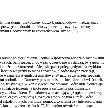
do mieszkania, uszkodzony kluczyk samochodowy, niedziałający
 poświęcona dorabianiu kluczy prezentuje użyteczną ofertę
zanymi z codziennym bezpieczeństwem. Już na […]
wia humor po ciężkim dniu. Jednak współczesna wiedza o zachowaniu
awczych. Sam spacer, choć ważny, często nie wystarcza, by zapewnić
 bodźcami z otoczenia. Ale jeśli spacer polega jedynie na szybkim
ego świat zewnętrzny to mapa zapachów, śladów innych zwierząt,
wnie ważna jest stymulacja umysłowa. W naturze zwierzęta spędzają
i osobnikami. Domowy pies ma miski pełne jedzenia i właścicieli,
, frustracja, a w konsekwencji zachowania, które ludzie określają
niające jedzenie, a także proste ćwiczenia posłuszeństwa
łpracy z człowiekiem. Dodatkowo wzmacniają więź opiekun–zwierzę,
h, często korzystają z różnych źródeł, w tym z treści, które
 szkoleniowych, pierwszej pomocy, żywienia czy interpretowania
oś, kto „powinien się słuchać”. Nie wolno również zapominać o