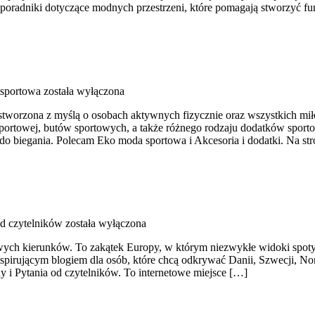
e poradniki dotyczące modnych przestrzeni, które pomagają stworzyć fu
sportowa
została wyłączona
stworzona z myślą o osobach aktywnych fizycznie oraz wszystkich mił
ortowej, butów sportowych, a także różnego rodzaju dodatków sporto
 biegania. Polecam Eko moda sportowa i Akcesoria i dodatki. Na st
od czytelników
została wyłączona
wych kierunków. To zakątek Europy, w którym niezwykłe widoki spoty
irującym blogiem dla osób, które chcą odkrywać Danii, Szwecji, Norwe
ny i Pytania od czytelników. To internetowe miejsce […]