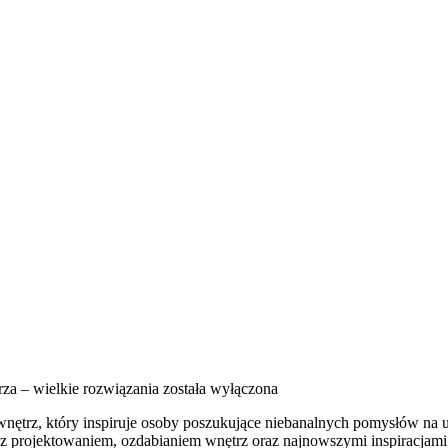
za – wielkie rozwiązania
została wyłączona
trz, który inspiruje osoby poszukujące niebanalnych pomysłów na urzą
i z projektowaniem, ozdabianiem wnętrz oraz najnowszymi inspiracjam