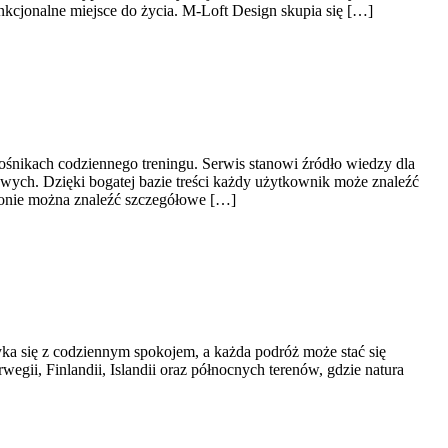
nkcjonalne miejsce do życia. M-Loft Design skupia się […]
ośnikach codziennego treningu. Serwis stanowi źródło wiedzy dla
wych. Dzięki bogatej bazie treści każdy użytkownik może znaleźć
ronie można znaleźć szczegółowe […]
ka się z codziennym spokojem, a każda podróż może stać się
gii, Finlandii, Islandii oraz północnych terenów, gdzie natura