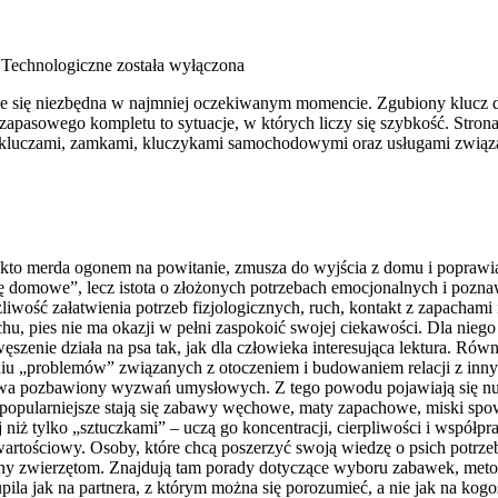
Technologiczne
została wyłączona
uje się niezbędna w najmniej oczekiwanym momencie. Zgubiony klucz 
apasowego kompletu to sytuacje, w których liczy się szybkość. Strona
ię kluczami, zamkami, kluczykami samochodowymi oraz usługami zwią
oś, kto merda ogonem na powitanie, zmusza do wyjścia z domu i popra
erzę domowe”, lecz istota o złożonych potrzebach emocjonalnych i pozn
iwość załatwienia potrzeb fizjologicznych, ruch, kontakt z zapachami i
iechu, pies nie ma okazji w pełni zaspokoić swojej ciekawości. Dla ni
ęszenie działa na psa tak, jak dla człowieka interesująca lektura. Ró
u „problemów” związanych z otoczeniem i budowaniem relacji z innym
bywa pozbawiony wyzwań umysłowych. Z tego powodu pojawiają się nuda
pularniejsze stają się zabawy węchowe, maty zapachowe, miski spowal
j niż tylko „sztuczkami” – uczą go koncentracji, cierpliwości i wspó
artościowy. Osoby, które chcą poszerzyć swoją wiedzę o psich potrzebac
y zwierzętom. Znajdują tam porady dotyczące wyboru zabawek, metod
pila jak na partnera, z którym można się porozumieć, a nie jak na kog